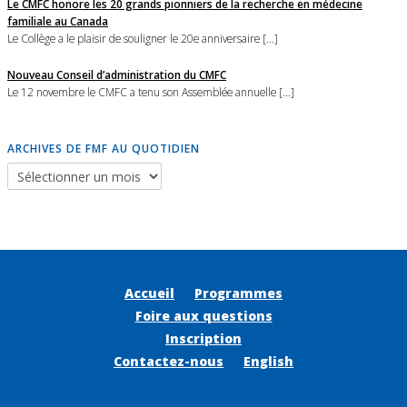
Le CMFC honore les 20 grands pionniers de la recherche en médecine
familiale au Canada
Le Collège a le plaisir de souligner le 20e anniversaire [...]
Nouveau Conseil d’administration du CMFC
Le 12 novembre le CMFC a tenu son Assemblée annuelle [...]
ARCHIVES DE FMF AU QUOTIDIEN
Accueil
Programmes
Foire aux questions
Inscription
Contactez-nous
English