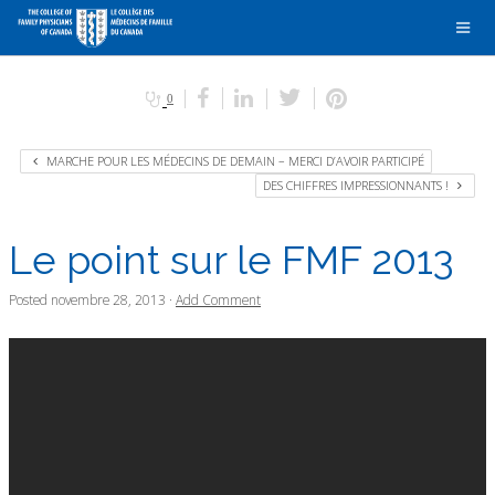
0
MARCHE POUR LES MÉDECINS DE DEMAIN – MERCI D’AVOIR PARTICIPÉ
DES CHIFFRES IMPRESSIONNANTS !
Le point sur le FMF 2013
Posted
novembre 28, 2013
·
Add Comment