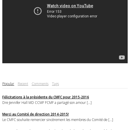
Popular
Recent
Comments
Tags
Félicitations à la présidente du CMFC pour 2015-2016
Dre Jennifer Hall MD CCMF FCMF a partagé son amour [...]
Merci au Comité de direction 2014-2015!
Le CMFC souhaite remercier sincèrement les membres du Comité de [...]