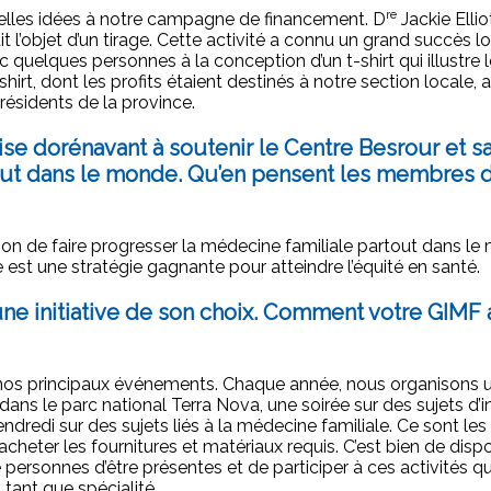
re
velles idées à notre campagne de financement. D
Jackie Ellio
it l’objet d’un tirage. Cette activité a connu un grand succès l
c quelques personnes à la conception d’un t-shirt qui illustre 
hirt, dont les profits étaient destinés à notre section locale, 
résidents de la province.
 vise dorénavant à soutenir le Centre Besrour et s
tout dans le monde. Qu’en pensent les membres 
n de faire progresser la médecine familiale partout dans le
 est une stratégie gagnante pour atteindre l’équité en santé.
ne initiative de son choix. Comment votre GIMF a
de nos principaux événements. Chaque année, nous organisons 
ans le parc national Terra Nova, une soirée sur des sujets d’i
redi sur des sujets liés à la médecine familiale. Ce sont les
cheter les fournitures et matériaux requis. C’est bien de disp
rsonnes d’être présentes et de participer à ces activités qu
tant que spécialité.