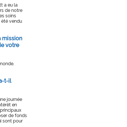
tt a eu la
ors de notre
les soins
a été vendu
a mission
de votre
 monde.
-t-il
une journée
ntérêt en
 principaux
oser de fonds
i sont pour