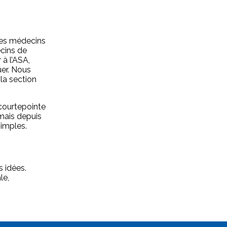
 des médecins
ecins de
 à l’ASA,
uer. Nous
la section
 courtepointe
 mais depuis
imples.
s idées.
le,