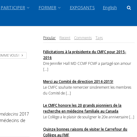
PARTICIPER
FORMER
EXPOSANTS
English
Popular
Recent
Comments
Tags
Félicitations à la présidente du CMFC pour 2015-
COMME VOUS !
2016
Dre Jennifer Hall MD CCMF FCMF a partagé son amour
[...]
Merci au Comité de direction 2014-2015!
Le CMFC souhaite remercier sincèrement les membres
du Comité de [...]
Le CMFC honore les 20 grands pionniers de la
recherche en médecine familiale au Canada
 médecins
2017
Le Collège a le plaisir de souligner le 20e anniversaire [...]
s médecins de
Quinze bonnes raisons de visiter le Carrefour du
Collège au FMF