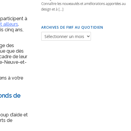
Connaître les nouveautés et améliorations apportées au
design et à [...]
participent à
 ailleurs
.
ARCHIVES DE FMF AU QUOTIDIEN
s cinq ans,
ège des
oue que dès
cadre de leur
rre-Neuve-et-
ens à votre
fonds de
oup d’aide et
rts de