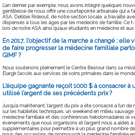
L’an dernier par exemple, nous avons intégré quelques nou
gentillesse de nous offrir une courtepointe artisanale qui a fa
ASA. Debbie Rideout, de notre section locale, a travaillé ave
dispensés à tous les âges par les médecins de famille. Ce t-s
lors de notre ASA ainsi qu’aux étudiants en médecine et aux 
En 2017, l’objectif de la marche a changé : elle
de faire progresser la médecine familiale par
GIMF ?
Nous soutenons pleinement le Centre Besrour dans sa missio
Élargir l’accès aux services de soins primaires dans le monde
L’équipe gagnante reçoit 1000 $ à consacrer à u
utilisé l’argent de ses précédents prix ?
Jusqu’à maintenant, l’argent du prix a été consacré à l’un 
sur les habiletés techniques, un weekend en milieu sauvage d
médecine familiale et des conférences hebdomadaires le vend
événements que nous organisons et l’argent nous a aidés à a
supplémentaires pour permettre à un plus grand nombre de pe
nous des occasions de promouvoir la médecine familiale en 