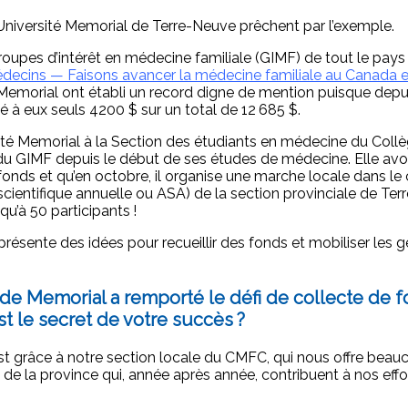
’Université Memorial de Terre-Neuve prêchent par l’exemple.
upes d’intérêt en médecine familiale (GIMF) de tout le pays 
ecins — Faisons avancer la médecine familiale au Canada et
emorial ont établi un record digne de mention puisque depui
é à eux seuls 4200 $ sur un total de 12 685 $.
sité Memorial à la Section des étudiants en médecine du Coll
du GIMF depuis le début de ses études de médecine. Elle av
fonds et qu’en octobre, il organise une marche locale dans le 
cientifique annuelle ou ASA) de la section provinciale de Te
u’à 50 participants !
résente des idées pour recueillir des fonds et mobiliser les g
de Memorial a remporté le défi de collecte de 
st le secret de votre succès ?
st grâce à notre section locale du CMFC, qui nous offre beauc
 de la province qui, année après année, contribuent à nos effo