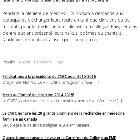
l’identité professionnelle des étudiants en médecine.
Pendant la plénière de mercredi, Dr Borkan a demandé aux
participants d’échanger leurs récits en tant que cliniciens ou de
militants pour la médecine familiale avec un collègue. Puis, certains
d’entre eux ont présenté leurs haïkus, poèmes ou chants à
l’auditoire démontrant ainsi la puissance du récit.
Popular
Recent
Comments
Tags
Félicitations à la présidente du CMFC pour 2015-2016
Dre Jennifer Hall MD CCMF FCMF a partagé son amour [...]
Merci au Comité de direction 2014-2015!
Le CMFC souhaite remercier sincèrement les membres du Comité de [...]
Le CMFC honore les 20 grands pionniers de la recherche en médecine
familiale au Canada
Le Collège a le plaisir de souligner le 20e anniversaire [...]
Quinze bonnes raisons de visiter le Carrefour du Collège au FMF