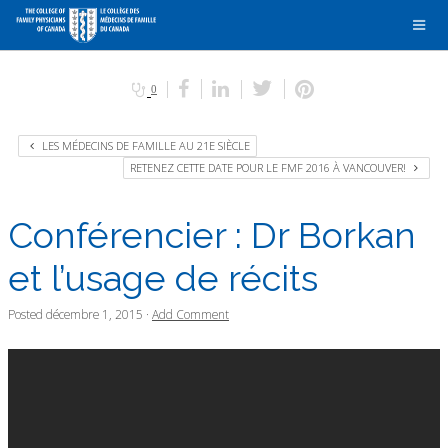
0
LES MÉDECINS DE FAMILLE AU 21E SIÈCLE
RETENEZ CETTE DATE POUR LE FMF 2016 À VANCOUVER!
Conférencier : Dr Borkan
et l’usage de récits
Posted
décembre 1, 2015
·
Add Comment