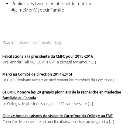
Publiez des tweets en utilisant le mot-clic
#jaimeMonMédecinFamille
Popular
Recent
Comments
Tags
Félicitations à la présidente du CMFC pour 2015-2016
Dre Jennifer Hall MD CCMF FCMF a partagé son amour [...]
Merci au Comité de direction 2014-2015!
Le CMFC souhaite remercier sincèrement les membres du Comité de [...]
Le CMFC honore les 20 grands pionniers de la recherche en médecine
familiale au Canada
Le Collège a le plaisir de souligner le 20e anniversaire [...]
Quinze bonnes raisons de visiter le Carrefour du Collège au FMF
Connaître les nouveautés et améliorations apportées au design et à [...]