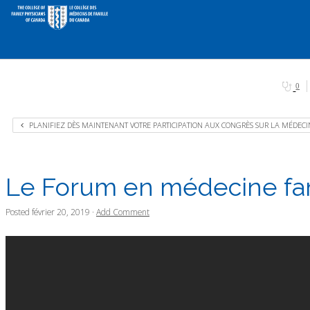
0
PLANIFIEZ DÈS MAINTENANT VOTRE PARTICIPATION AUX CONGRÈS SUR LA MÉDECI
Le Forum en médecine fami
Posted
février 20, 2019
·
Add Comment