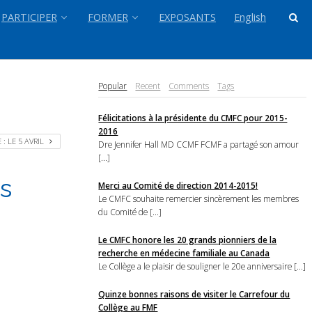
PARTICIPER
FORMER
EXPOSANTS
English
Popular
Recent
Comments
Tags
Félicitations à la présidente du CMFC pour 2015-
2016
: LE 5 AVRIL
Dre Jennifer Hall MD CCMF FCMF a partagé son amour
[...]
s
Merci au Comité de direction 2014-2015!
Le CMFC souhaite remercier sincèrement les membres
du Comité de [...]
Le CMFC honore les 20 grands pionniers de la
recherche en médecine familiale au Canada
Le Collège a le plaisir de souligner le 20e anniversaire [...]
Quinze bonnes raisons de visiter le Carrefour du
Collège au FMF