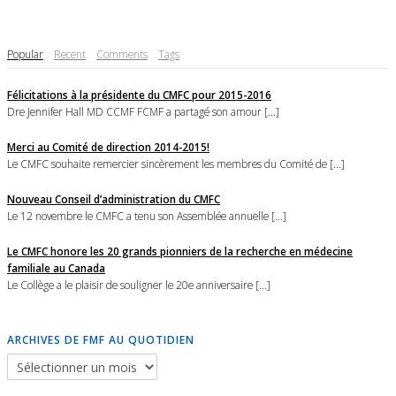
Popular
Recent
Comments
Tags
Félicitations à la présidente du CMFC pour 2015-2016
Dre Jennifer Hall MD CCMF FCMF a partagé son amour [...]
Merci au Comité de direction 2014-2015!
Le CMFC souhaite remercier sincèrement les membres du Comité de [...]
Nouveau Conseil d’administration du CMFC
Le 12 novembre le CMFC a tenu son Assemblée annuelle [...]
Le CMFC honore les 20 grands pionniers de la recherche en médecine
familiale au Canada
Le Collège a le plaisir de souligner le 20e anniversaire [...]
ARCHIVES DE FMF AU QUOTIDIEN