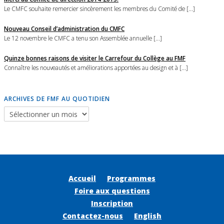
Le CMFC souhaite remercier sincèrement les membres du Comité de [...]
Nouveau Conseil d’administration du CMFC
Le 12 novembre le CMFC a tenu son Assemblée annuelle [...]
Quinze bonnes raisons de visiter le Carrefour du Collège au FMF
Connaître les nouveautés et améliorations apportées au design et à [...]
ARCHIVES DE FMF AU QUOTIDIEN
Accueil
Programmes
Foire aux questions
Inscription
Contactez-nous
English