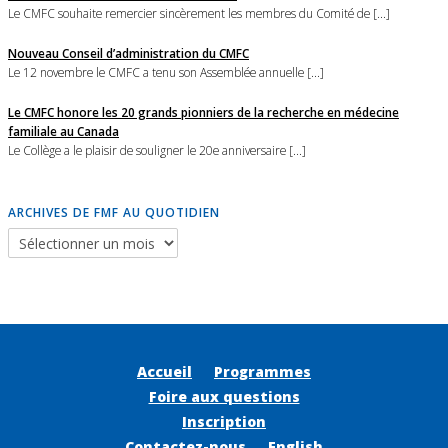
Le CMFC souhaite remercier sincèrement les membres du Comité de [...]
Nouveau Conseil d’administration du CMFC
Le 12 novembre le CMFC a tenu son Assemblée annuelle [...]
Le CMFC honore les 20 grands pionniers de la recherche en médecine
familiale au Canada
Le Collège a le plaisir de souligner le 20e anniversaire [...]
ARCHIVES DE FMF AU QUOTIDIEN
Accueil
Programmes
Foire aux questions
Inscription
Contactez-nous
English