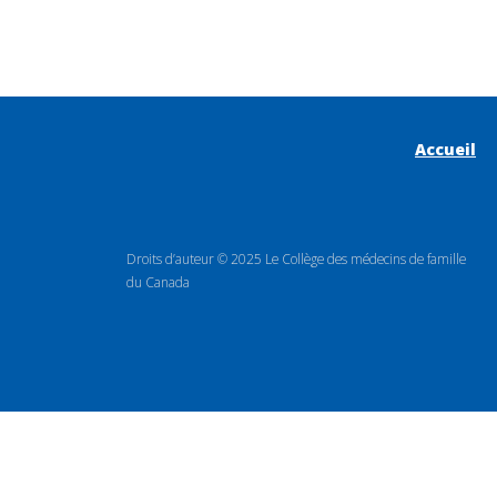
Accueil
Droits d’auteur © 2025 Le Collège des médecins de famille
du Canada